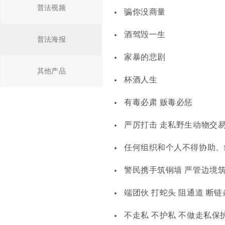
普法视频
骗你没商量
酒驾毁一生
普法海报
家暴的悲剧
其他产品
杯酒人生
有毒必肃 贩毒必惩
严厉打击 走私野生动物交
任何组织和个人不得协助、
警民携手筑铜墙 严管边境
端团伙 打蛇头 阻通道 断链
不走私 不护私 不做走私保