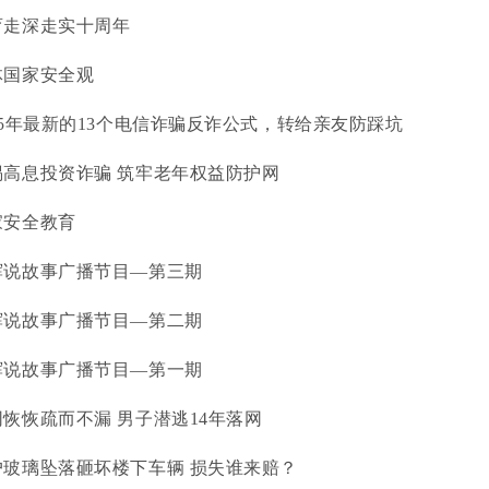
育走深走实十周年
体国家安全观
25年最新的13个电信诈骗反诈公式，转给亲友防踩坑
高息投资诈骗 筑牢老年权益防护网
家安全教育
辉说故事广播节目—第三期
辉说故事广播节目—第二期
辉说故事广播节目—第一期
恢恢疏而不漏 男子潜逃14年落网
玻璃坠落砸坏楼下车辆 损失谁来赔？