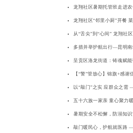
龙翔社区暑期托管班走进农
龙翔社区“邻里小厨”开餐 
从“舌尖”到“心间” 龙翔社
多措并举护航出行—昆明南
呈贡区‌洛龙街道：铸魂赋能
【“警”管放心】锦旗+感
以“敲门”之实 应群众之需
五十六族一家亲 童心聚力
暑期安全不松懈，防溺知识
敲门暖民心，护航就医路 