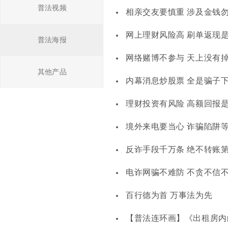
普法视频
相亲交友要慎重 涉及金钱
网上理财风险高 刷单返现
普法海报
网络赌博不参与 天上没有
其他产品
内幕消息炒股票 全是骗子
理财投资有风险 高额回报
境外来电要当心 诈骗陷阱
反诈手段千万条 绝不转账
电诈网骗不难防 不贪不信
百行德为首 万事法为先
【普法连环画】《出租房内