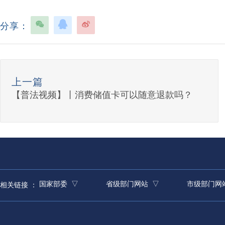
分享：
上一篇
【普法视频】丨消费储值卡可以随意退款吗？
国家部委 ▽
省级部门网站 ▽
市级部门网
相关链接 ：