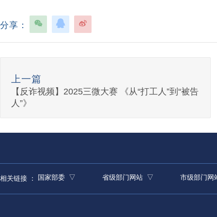
分享：
上一篇
【反诈视频】2025三微大赛 《从“打工人”到“被告
人”》
国家部委 ▽
省级部门网站 ▽
市级部门网
相关链接 ：