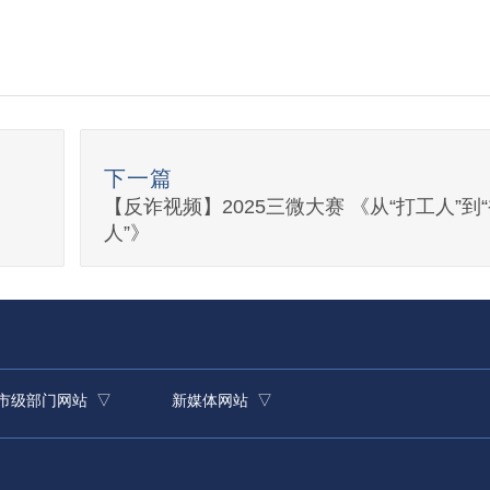
下一篇
【反诈视频】2025三微大赛 《从“打工人”到
人”》
市级部门网站 ▽
新媒体网站 ▽