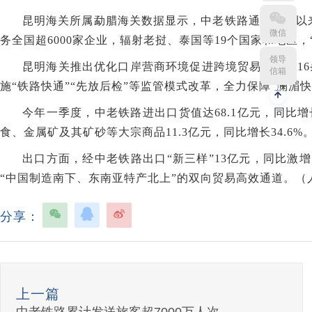
昆明海关所属勐腊海关数据显示，中老铁路通车运营以来，
微信
务全国超6000家企业，辐射老挝、泰国等19个国家和地区
领导
昆明海关推出优化口岸营商环境促进跨境贸易便利化1
信箱
施“铁路快通”“先放后检”等监管模式改革，全力保障“澜湄
今年一季度，中老铁路进出口货值达68.1亿元，同比增
食、金属矿及其矿砂等大宗商品11.3亿元，同比增长34.6%
出口方面，经中老铁路出口“新三样”13亿元，同比激增1
“中国制造南下、东南亚特产北上”的双向贸易高效通道。（
分享：
上一篇