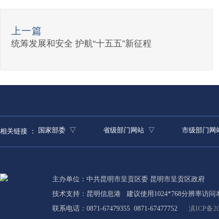
上一篇
​统筹发展和安全 护航“十五五”新征程
国家部委 ▽
省级部门网站 ▽
市级部门网
相关链接 ：
主办单位：中共昆明市呈贡区委 昆明市呈贡区政府
技术支持：
昆明信息港
建议使用1024*768分辨率访问
联系电话：0871-67479355 0871-67477752
滇ICP备20