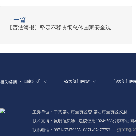
上一篇
【普法海报】坚定不移贯彻总体国家安全观
国家部委 ▽
省级部门网站 ▽
市级部门网
相关链接 ：
主办单位：中共昆明市呈贡区委 昆明市呈贡区政府
技术支持：
昆明信息港
建议使用1024*768分辨率访问
联系电话：0871-67479355 0871-67477752
滇ICP备20