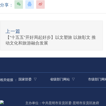
分享：
上一篇
【“十五五”开好局起好步】以文塑旅 以旅彰文 推
动文化和旅游融合发展
国家部委 ▽
省级部门网站 ▽
市级部门网
相关链接 ：
主办单位：中共昆明市呈贡区委 昆明市呈贡区政府