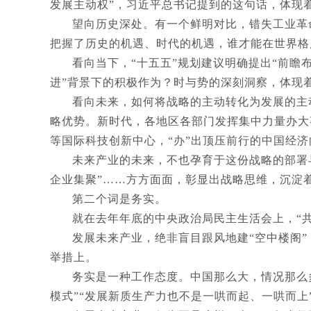
发展主动权”，习近平总书记提到的这句话，体现
望向历史深处。有一个鲜明对比，错失工业革
把握了历史的机遇、时代的机遇，谁才能在世界格
看向当下，“十五五”规划建议明确提出“前瞻
进”背景下的积极作为？时与势的深刻洞察，体现
看向未来，如何将战略的主动转化为发展的主
略优势。新时代，各地区各部门发挥集中力量办大事
等国际科技创新中心，“办”出顶压前行的中国经
未来产业的未来，不也孕育于这份战略的部署与
企业集聚”……方方面面，彰显出战略思维，沉淀
第二个词是务实。
就在去年年底的中央政治局民主生活会上，“
发展未来产业，绝非盲目跟风地建“空中楼阁”
举措上。
务实是一种工作态度。中国那么大，情况那么
模式”“发展新质生产力也不是一哄而起、一哄而上