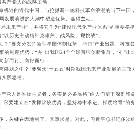
着共产党人的战略主动。
命机遇的近代中国，与抢抓新一轮科技革命浪潮的当下中国
局发展演进的大潮中塑造优势、赢得主动。
布局未来产业”，并将它作为“建设现代化产业体系”的重要举
着“以历史主动精神克难关、战风险、迎挑战”。
动？“要充分发挥新型举国体制优势，坚持‘产业出题、科技答
的制度优势，“办”出我国24个全球百强创新集群，“办”
济向新而行、向好而行……
谋划之中？“要聚焦‘十五五’时期我国未来产业发展的主攻
着实践思考。
共产党人是唯物主义者，务实是必备品格”给人们留下深刻印
，它要建立在“发挥比较优势，坚持稳中求进、梯度培育”的
多，关键在因地制宜、实事求是。对此，习近平总书记多次
”……