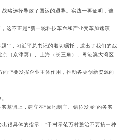
，战略选择导致了国运的迥异。实践一再证明，谁
措，这不正是“新一轮科技革命和产业变革加速演
题’”，习近平总书记的殷切嘱托，道出了我们的战
出北京（京津冀）、上海（长三角）、粤港澳大湾区
方向”“要发挥企业主体作用，推动各类创新资源向
象。
务实基调上，建立在“因地制宜、错位发展”的务实
给出很具体的指示：“千村示范万村整治不要搞一种