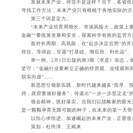
发展未来产业，何尝不是这样？当下，各省份
寻找工作方法，未来产业只有根植于各地实际的沃
第三个词是定力。
“未来产业培育周期长、市场风险大，政策上
金融”“要统筹发展和安全，探索科学有效的监管方
面对长周期、高风险，在“起步决定后势”的
得住、等得起，甘愿“打基础、增后劲、利长远”。
举一例。2月1日出版的第3期《求是》杂志
坚守：“金融行业要树立正确的经营观、业绩观和
脱实向虚”……
新思想引领新实践，新时代越来越多“投早、
持，政府要做好服务”，传递出“一步一步坚定走”
领会精神，抓好落实。当我们以战略家的眼光
是一颗颗孕育无限可能的种子，在未来的某一天带
以恒心求恒进。加速崛起的未来产业，正塑造
策划：杜尚泽、王斌来