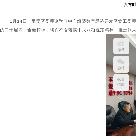
发布时
1月14日，呈贡区委理论学习中心组暨数字经济开发区党工委
的二十届四中全会精神，锲而不舍落实中央八项规定精神，推进作
微博
微信
领导
信箱