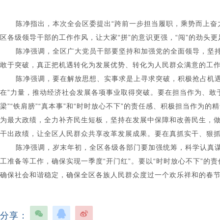
陈净指出
，
本次全会区委提出“跨前一步担当履职，乘势而上奋
区各级领导干部的工作作风，让大家“拼”的意识更强，“闯”的劲头
陈净强调
，
全区广大党员干部要坚持和加强党的全面领导，坚持
敢于突破，真正把机遇转化为发展优势、转化为人民群众满意的工
陈净强调
，
要在解放思想、实事求是上寻求突破，积极抢占机
在”力量，推动经济社会发展各项事业取得突破。要在担当作为、敢
梁”“铁肩膀”“真本事”和“时时放心不下”的责任感、积极担当作
为最大政绩，全力补齐民生短板，坚持在发展中保障和改善民生，
干出政绩，让全区人民群众共享改革发展成果。要在真抓实干、狠抓
陈净强调
，
岁末年初，全区各级各部门要加强统筹，科学认真谋
工准备等工作，确保实现一季度“开门红”。要以“时时放心不下”
确保社会和谐稳定，确保全区各族人民群众度过一个欢乐祥和的春
分享：