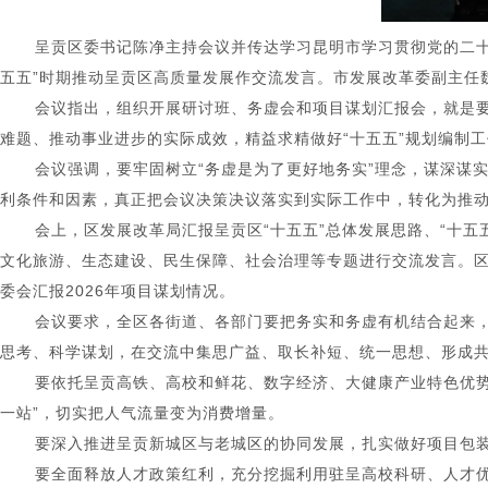
呈贡区委书记陈净主持会议并传达学习昆明市学习贯彻党的二十
五五”时期推动呈贡区高质量发展作交流发言。市发展改革委副主任魏
会议指出
，
组织开展研讨班、务虚会和项目谋划汇报会，就是
难题、推动事业进步的实际成效，精益求精做好“十五五”规划编制
会议强调
，
要牢固树立“务虚是为了更好地务实”理念，谋深谋
利条件和因素，真正把会议决策决议落实到实际工作中，转化为推
会上，区发展改革局汇报呈贡区“十五五”总体发展思路、“十五
文化旅游、生态建设、民生保障、社会治理等专题进行交流发言。区
委会汇报2026年项目谋划情况。
会议要求
，
全区各街道、各部门要把务实和务虚有机结合起来，
思考、科学谋划，在交流中集思广益、取长补短、统一思想、形成
要依托呈贡高铁、高校和鲜花、数字经济、大健康产业特色优
一站”，切实把人气流量变为消费增量。
要深入推进呈贡新城区与老城区的协同发展，扎实做好项目包
要全面释放人才政策红利，充分挖掘利用驻呈高校科研、人才