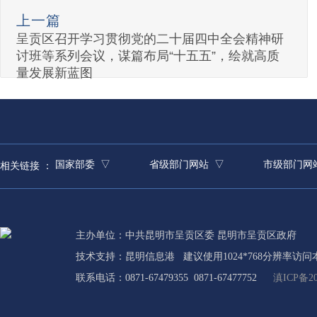
上一篇
呈贡区召开学习贯彻党的二十届四中全会精神研
讨班等系列会议，谋篇布局“十五五”，绘就高质
量发展新蓝图
国家部委 ▽
省级部门网站 ▽
市级部门网
相关链接 ：
主办单位：中共昆明市呈贡区委 昆明市呈贡区政府
技术支持：
昆明信息港
建议使用1024*768分辨率访问
联系电话：0871-67479355 0871-67477752
滇ICP备20