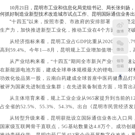
10月21日，昆明市工业和信息化局党组书记、局长张剑扬
何抓好制造业新型技术改造城市试点工作、昆明国际通信业务出
“十四五”以来，按照市委、市政府的安排部署，昆明坚
生产力，加快推进新型工业化，推动工业在4个方面实现突
微博
从经济指标来看，昆明工业占GDP比重从2020年的19.7
高到59.4%。今年1—8月，昆明规上工业增加值增长6.7%，
微信
从产业结构来看，“十四五”期间全市新兴产业年均增速达16
领导
信箱
在新能源电池方面，建成全球单体规模最大的锂电池负极材
功效化妆品第一股，云南白药建成全球首座中医药健康品灯塔
被评为国家先进制造业集群；在先进装备制造方面，培育出
从主体培育来看，规上工业企业从965家提升到当前的12
占全省的52.5%、55.3%、54.3%。出台《昆明市民
从转型升级来看，昆明获批设立国际通信业务出入口局
国家级互联网骨干直联点，5G基站数量达4.8万个。成功
推动贵研化学、昆明中药厂等453家企业开展数字化改造；