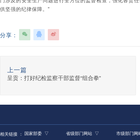
门涉及的安全生产问题进行全方位的监督检查，强化各责任
供坚强的纪律保障。”
分享：
上一篇
呈贡：打好纪检监察干部监督“组合拳”
国家部委 ▽
省级部门网站 ▽
市级部门网
相关链接 ：