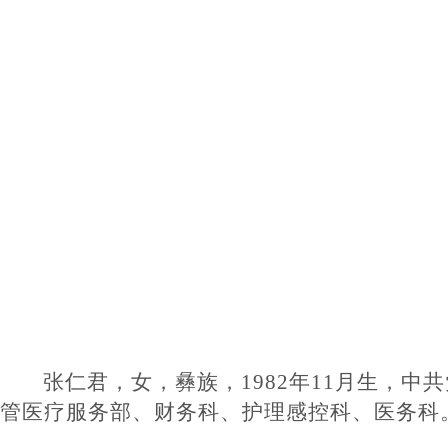
张仁君，女，彝族，
1982年11月生，
管
医疗服务部
、
财务科
、
护理感控
科
、医务
科