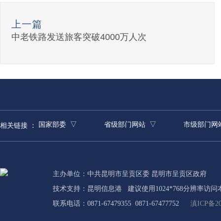
上一篇
中老铁路发送旅客突破4000万人次
国家部委 ▽
省级部门网站 ▽
市级部门网
相关链接 ：
主办单位：中共昆明市呈贡区委 昆明市呈贡区政府
技术支持：
昆明信息港
建议使用1024*768分辨率访问
联系电话：0871-67479355 0871-67477752
滇ICP备20