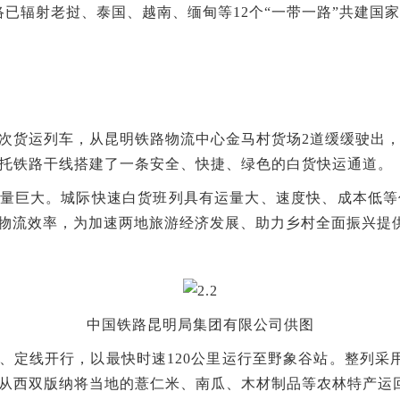
已辐射老挝、泰国、越南、缅甸等12个“一带一路”共建国
X907次货运列车，从昆明铁路物流中心金马村货场2道缓缓驶
托铁路干线搭建了一条安全、快捷、绿色的白货快运通道。
量巨大。城际快速白货班列具有运量大、速度快、成本低等
域物流效率，为加速两地旅游经济发展、助力乡村全面振兴提
中国铁路昆明局集团有限公司供图
、定线开行，以最快时速120公里运行至野象谷站。整列采用
从西双版纳将当地的薏仁米、南瓜、木材制品等农林特产运