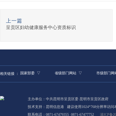
上一篇
呈贡区妇幼健康服务中心资质标识
国家部委 ▽
省级部门网站 ▽
市级部门网
相关链接 ：
主办单位：中共昆明市呈贡区委 昆明市呈贡区政府
技术支持：
昆明信息港
建议使用1024*768分辨率访问
联系电话：0871-67479355 0871-67477752
滇ICP备20