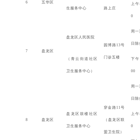
6
五华区
上午
生服务中心
路上庄
0
周一
盘龙区人民医院
日除
园博路
13号
7
盘龙区
门诊五楼
（青云街道社区
下午
卫生服务中心）
00
周一
日除
穿金路
11号
盘龙区鼓楼社区
上午
8
盘龙区
（盘龙区联
卫生服务中心
0
盟卫生院）