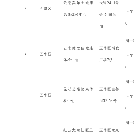
云南美年大健康
大道
2411号
3
五华区
上午
高新体检中心
金泰国际1
0
期
周一
云南健之佳健康
五华区博联
4
五华区
上午
体检中心
广场
7楼
0
周一
昆明艾维健康体
五华区宝善
5
五华区
上午
检中心
街
52-54号
0
周一
红云龙泉社区卫
五华区龙泉