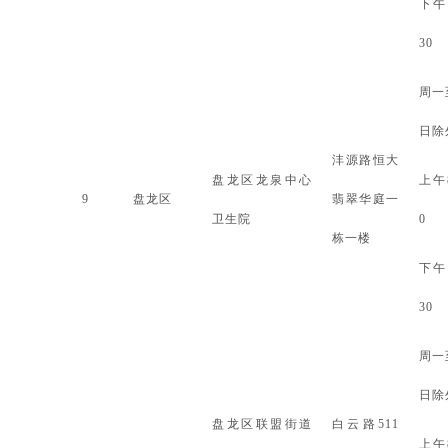
下午
30
周一
日除
沣源路恒大
盘龙区龙泉中心
上午
9
盘龙区
翡翠华庭一
卫生院
0
栋一楼
下午
30
周一
日除
盘龙区联盟街道
白云路
511
上午