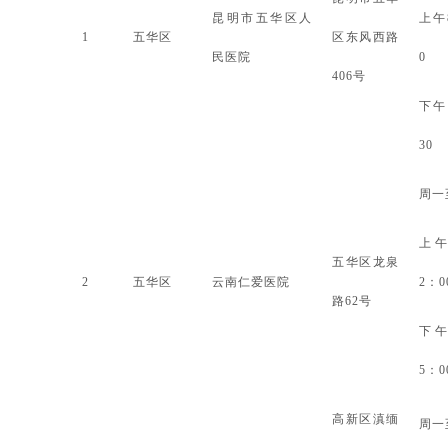
昆明市五华区人
上午
1
五华区
区东风西路
民医院
0
406号
下午
30
周一
上
五华区龙泉
2
五华区
云南仁爱医院
2：0
路
62号
下
5：0
高新区滇缅
周一