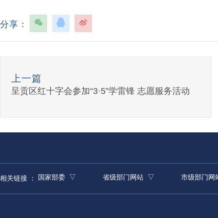
分享：
上一篇
呈贡区红十字会参加“3·5”学雷锋 志愿服务活动
国家部委 ▽
省级部门网站 ▽
市级部门网
相关链接 ：