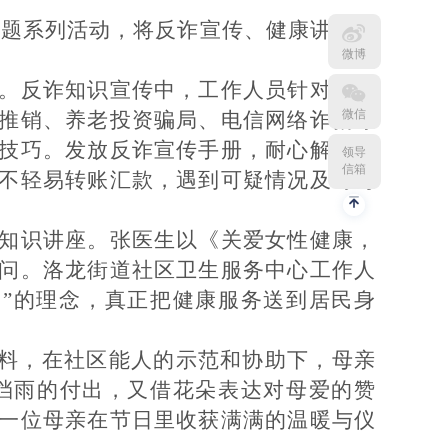
主题系列活动，将反诈宣传、健康讲座与
微博
。反诈知识宣传中，工作人员针对中老
微信
推销、养老投资骗局、电信网络诈骗等
技巧。发放反诈宣传手册，耐心解答居
领导
信箱
不轻易转账汇款，遇到可疑情况及时与
知识讲座。张医生以《关爱女性健康，
问。洛龙街道社区卫生服务中心工作人
养
”
的理念，真正把健康服务送到居民身
料，在社区能人的示范和协助下，母亲
挡雨的付出，又借花朵表达对母爱的赞
一位母亲在节日里收获满满的温暖与仪