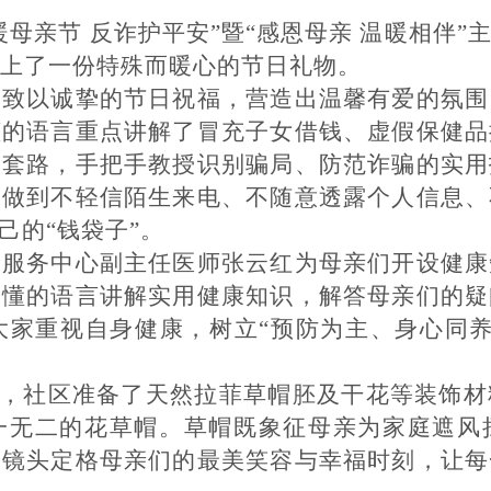
暖母亲节 反诈护平安
”
暨
“
感恩母亲 温暖相伴
”
上了一份特殊而暖心的节日礼物。
们致以诚挚的节日祝福，营造出温馨有爱的氛围
懂的语言重点讲解了冒充子女借钱、虚假保健品
案套路，手把手教授识别骗局、防范诈骗的实用
，做到不轻信陌生来电、不随意透露个人信息、
己的
“
钱袋子
”
。
康服务中心副主任医师张云红为母亲们开设健康
易懂的语言讲解实用健康知识，解答母亲们的疑
大家重视自身健康，树立
“
预防为主、身心同
，社区准备了天然拉菲草帽胚及干花等装饰材
一无二的花草帽。草帽既象征母亲为家庭遮风
用镜头定格母亲们的最美笑容与幸福时刻，让每