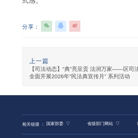
式感。
分享：
上一篇
【司法动态】“典”亮呈贡 法润万家——区司
全面开展2026年“民法典宣传月” 系列活动
国家部委 ▽
省级部门网站 ▽
相关链接 ：