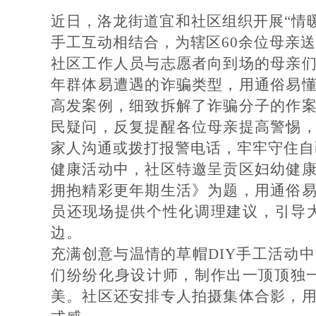
近日，洛龙街道宜和社区组织开展
“
情
手工互动相结合，为辖区
60
余位母亲送
社区工作人员与志愿者向到场的母亲
年群体易遭遇的诈骗类型，用通俗易
高发案例，细致拆解了诈骗分子的作
民疑问，反复提醒各位母亲提高警惕
家人沟通或拨打报警电话，牢牢守住自
健康活动中，社区特邀呈贡区妇幼健
拥抱精彩更年期生活》为题，用通俗
员还现场提供个性化调理建议，引导
边。
充满创意与温情的草帽
DIY
手工活动中
们纷纷化身设计师，制作出一顶顶独
美。社区还安排专人拍摄集体合影，