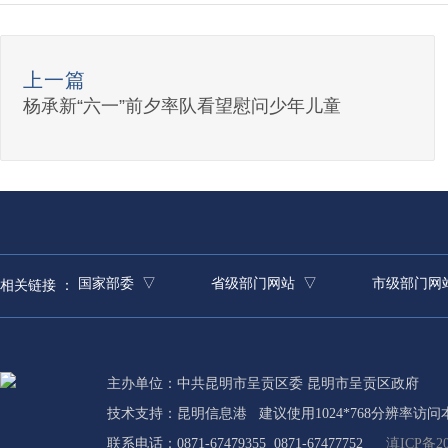
上一篇
杨承新“六一”前夕率队看望慰问少年儿童
国家部委 ▽
省级部门网站 ▽
市级部门网
相关链接 ：
主办单位：中共昆明市呈贡区委 昆明市呈贡区政府
技术支持：
昆明信息港
建议使用1024*768分辨率访问
联系电话：0871-67479355 0871-67477752
滇ICP备20