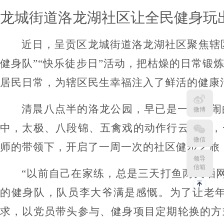
龙城街道
洛龙湖社区让全民健身玩
近日，呈贡区龙城街道洛龙湖社区聚焦辖
健身队”“快乐徒步日”活动，把枯燥的日常
居民日常，为辖区民生幸福注入了鲜活的健康
清晨八点半的洛龙公园，早已是一派热闹
微博
中，太极、八段锦、五禽戏的动作行云流水，
微信
师的带领下，开启了一周一次的社区健步之旅
领导
信箱
“以前自己在家练，总是三天打鱼两天晒
的健身队，队员李大爷满是感慨。为了让老
求，以党员带头参与、健身项目定期轮换的方