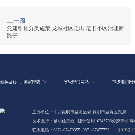
上一篇
党建引领分类施策 龙城社区走出 老旧小区治理新
路子
国家部委 ▽
省级部门网站 ▽
市级部门网
相关链接 ：
主办单位：中共昆明市呈贡区委 昆明市呈贡区政府
技术支持：
昆明信息港
建议使用1024*768分辨率访问
联系电话：0871-67479355 0871-67477752
滇ICP备20