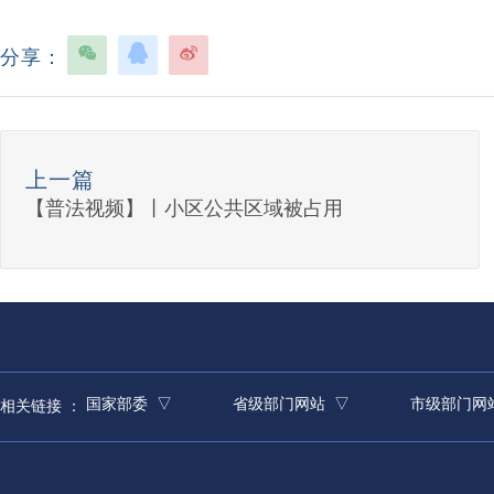
分享：
上一篇
【普法视频】丨小区公共区域被占用
国家部委 ▽
省级部门网站 ▽
市级部门网
相关链接 ：