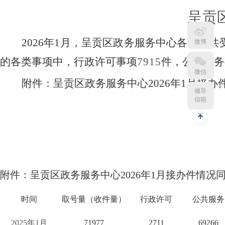
呈贡
202
6
年
1
月，呈贡区政务服务中心各窗口共
微博
的各类事项中，行政许可事项
7915
件，公共服务
微信
附件：
呈贡区政务服务中心
202
6
年
1
月接办
领导
信箱
附件
：呈贡区政务服务中心
202
6
年
1
月接办件情况
时间
取号量（收件量）
行政许可
公共服务
2025
年
1
月
71977
2711
69266