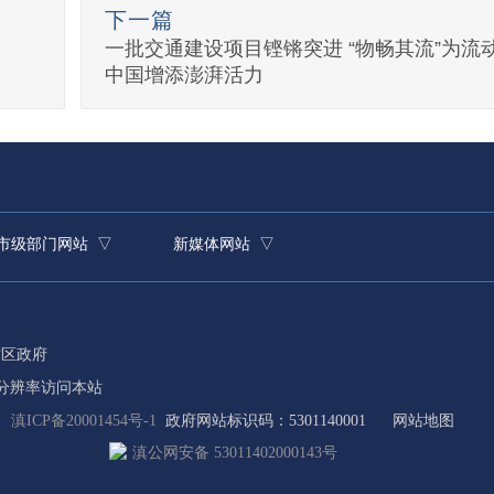
下一篇
一批交通建设项目铿锵突进 “物畅其流”为流
中国增添澎湃活力
市级部门网站 ▽
新媒体网站 ▽
贡区政府
8分辨率访问本站
滇ICP备20001454号-1
政府网站标识码：5301140001
网站地图
滇公网安备 53011402000143号