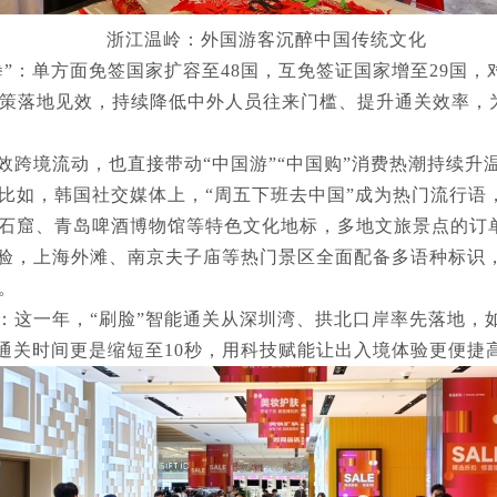
浙江温岭：外国游客沉醉中国传统文化
”：单方面免签国家扩容至48国，互免签证国家增至29国，对
政策落地见效，持续降低中外人员往来门槛、提升通关效率，
效跨境流动，也直接带动“中国游”“中国购”消费热潮持续升
比如，韩国社交媒体上，“周五下班去中国”成为热门流行语
石窟、青岛啤酒博物馆等特色文化地标，多地文旅景点的订
验，上海外滩、南京夫子庙等热门景区全面配备多语种标识
。
：这一年，“刷脸”智能通关从深圳湾、拱北口岸率先落地，
人均通关时间更是缩短至10秒，用科技赋能让出入境体验更便捷