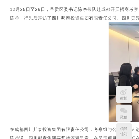
12月25日至26日，呈贡区委书记陈净带队赴成都开展招商
陈净一行先后拜访了四川邦泰投资集团有限责任公司、四川昊昇
微博
微信
领导
在成都四川邦泰投资集团有限责任公司，考察组与公司负责人
信箱
陈净说，四川邦泰集团要坚持深耕呈贡，在呈贡项目要落实好