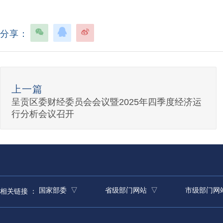
分享：
上一篇
呈贡区委财经委员会会议暨2025年四季度经济运
行分析会议召开
国家部委 ▽
省级部门网站 ▽
市级部门网
相关链接 ：