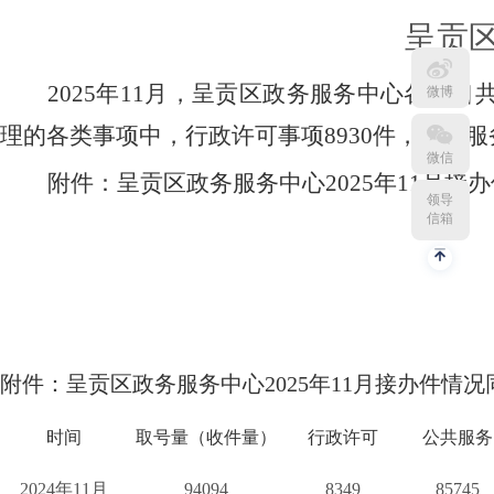
呈贡
202
5
年
11
月，呈贡区政务服务中心各窗口
微博
理的各类事项中，行政许可事项
8930
件，公共服
微信
附件：
呈贡区政务服务中心
202
5
年
11
月接办
领导
信箱
附件
：呈贡区政务服务中心
202
5
年
11
月接办件情况
时间
取号量（收件量）
行政许可
公共服务
2024
年
11
月
94094
8349
85745