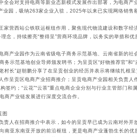
中全会对支持电商等新业态新模式发展作出部署，为电商产
产业园，吸纳263家企业入驻，2025年以来已实现网络销
王家营西站公铁联运枢纽作用，聚焦现代物流建设和数字经济
务理念，持续擦亮“整得呈”营商环境品牌，以务实的举措和
电商产业园作为云南省级电子商务示范基地、云南省新的社
务示范基地创业导师颁发聘书；为呈贡区“好物推荐官”和“云
靖老村长”赵朝鹏分享了在呈贡创业的经历并表示将继续扎根
人作呈贡区电商产业招商推介；呈贡电商产业园相关负责人
构签约；“云花”“云茶”重点电商企业分别与行业主管部门和
电商产业链发展进行深度交流合作。
蓝图
责人在招商推介中表示，如今的呈贡早已成为云南对外开放的
向南亚东南亚开放的前沿枢纽，更是电商产业蓬勃生长的优