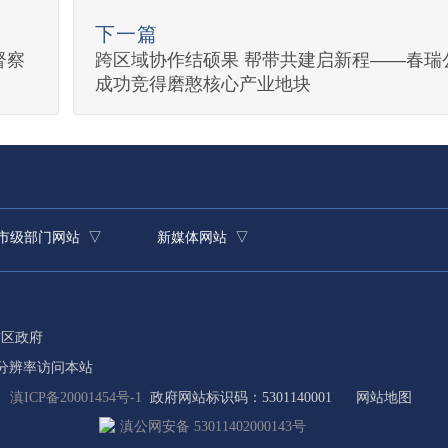
下一篇
督察
跨区域协作结硕果 帮带共建启新程——春瑞
成功竞得磨憨核心产业地块
市级部门网站 ▽
新媒体网站 ▽
贡区政府
8分辨率访问本站
滇ICP备20001454号-1
政府网站标识码：5301140001
网站地图
滇公网安备 53011402000143号