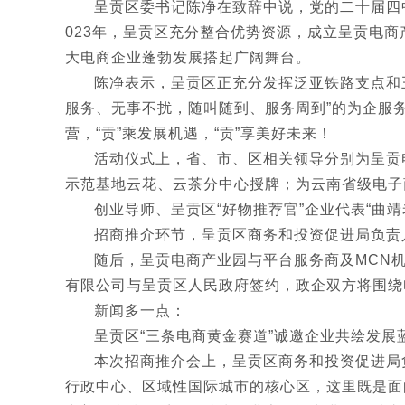
呈贡区委书记陈净在致辞中说，党的二十届四
023年，呈贡区充分整合优势资源，成立呈贡电商
大电商企业蓬勃发展搭起广阔舞台。
陈净表示，呈贡区正充分发挥泛亚铁路支点和
服务、无事不扰，随叫随到、服务周到”的为企服
营，“贡”乘发展机遇，“贡”享美好未来！
活动仪式上，省、市、区相关领导分别为呈贡
示范基地云花、云茶分中心授牌；为云南省级电子商
创业导师、呈贡区“好物推荐官”企业代表“曲
招商推介环节，呈贡区商务和投资促进局负责
随后，呈贡电商产业园与平台服务商及MCN机
有限公司与呈贡区人民政府签约，政企双方将围绕
新闻多一点：
呈贡区“三条电商黄金赛道”诚邀企业共绘发展
本次招商推介会上，呈贡区商务和投资促进局负
行政中心、区域性国际城市的核心区，这里既是面