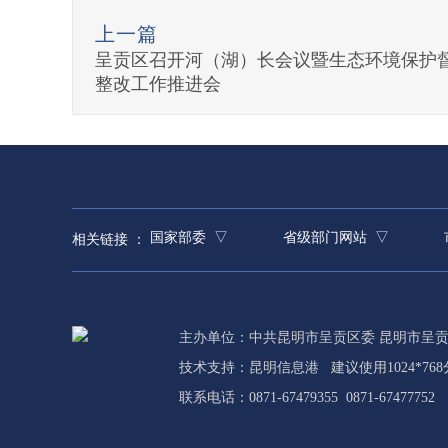
上一篇
呈贡区召开河（湖）长会议暨生态环境保护
整改工作推进会
国家部委 ▽
省级部门网站 ▽
相关链接 ：
主办单位：中共昆明市呈贡区委 昆明市呈
技术支持：
昆明信息港
建议使用1024*76
联系电话：0871-67479355 0871-67477752