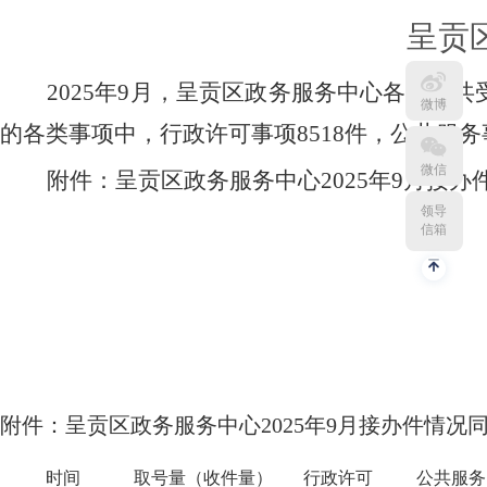
呈贡
202
5
年
9
月，呈贡区政务服务中心各窗口共
微博
的各类事项中，行政许可事项
8518
件，公共服务
微信
附件：
呈贡区政务服务中心
202
5
年
9
月接办
领导
信箱
附件
：呈贡区政务服务中心
202
5
年
9
月接办件情况
时间
取号量（收件量）
行政许可
公共服务