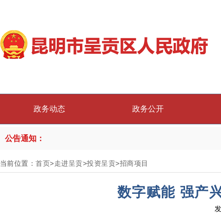
政务动态
政务公开
公告通知：
当前位置：
首页
>
走进呈贡
>
投资呈贡
>
招商项目
数字赋能 强产
发