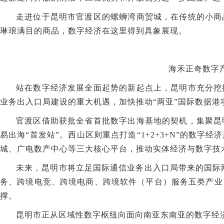
走进位于昆明市官渡区的螺蛳湾商贸城，在传统的小商
琳琅满目的商品，数字经济在这里得到具象展现。
海禾正奇数字
站在数字经济发展全面起势的新起点上，昆明市充分挖
业务出入口局建设的重大机遇，加快推动“两亚”国际数据港
官渡区借助获批全省首批数字出海基地的契机，集聚昆
易出海“首发站”。西山区则重点打造“1+2+3+N”的数
城、广电数产中心等三大核心平台，推动实体经济与数字技
未来，昆明市将立足国际通信业务出入口局带来的国际
务、跨境电竞、跨境电商、跨境软件（平台）服务五类产业
撑。
昆明市正从区域性数字枢纽向面向南亚东南亚的数字经