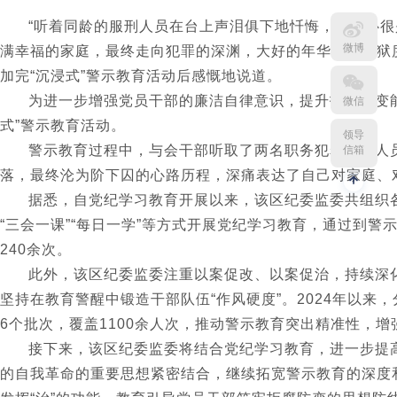
“听着同龄的服刑人员在台上声泪俱下地忏悔，我内心
微博
满幸福的家庭，最终走向犯罪的深渊，大好的年华要在监狱
加完“沉浸式”警示教育活动后感慨地说道。
为进一步增强党员干部的廉洁自律意识，提升拒腐防变能
微信
式”警示教育活动。
领导
警示教育过程中，与会干部听取了两名职务犯罪服刑人
信箱
落，最终沦为阶下囚的心路历程，深痛表达了自己对家庭、
据悉，自党纪学习教育开展以来，该区纪委监委共组织
“三会一课”“每日一学”等方式开展党纪学习教育，通过到
240余次。
此外，该区纪委监委注重以案促改、以案促治，持续深
坚持在教育警醒中锻造干部队伍“作风硬度”。2024年以
6个批次，覆盖1100余人次，推动警示教育突出精准性，增
接下来，该区纪委监委将结合党纪学习教育，进一步提
的自我革命的重要思想紧密结合，继续拓宽警示教育的深度和