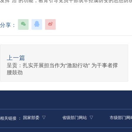
发挥“治”的功能，教育引导党员干部筑牢拒腐防变的思想防
分享：
上一篇
呈贡：扎实开展担当作为“激励行动” 为干事者撑
腰鼓劲
国家部委 ▽
省级部门网站 ▽
市级部门网
相关链接 ：