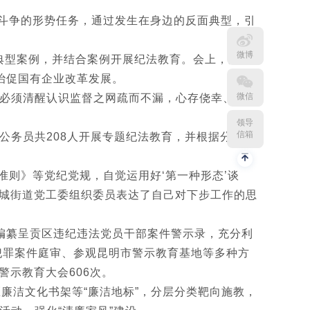
斗争的形势任务，通过发生在身边的反面典型，引
微博
典型案例，并结合案例开展纪法教育。会上，还作
治促国有企业改革发展。
微信
坡，必须清醒认识监督之网疏而不漏，心存侥幸、逾越
领导
信箱
公务员共208人开展专题纪法教育，并根据分层分
则》等党纪党规，自觉运用好‘第一种形态’谈
龙城街道党工委组织委员表达了自己对下步工作的思
，编纂呈贡区违纪违法党员干部案件警示录，充分利
犯罪案件庭审、参观昆明市警示教育基地等多种方
警示教育大会606次。
廉洁文化书架等“廉洁地标”，分层分类靶向施教，