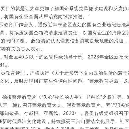
主要目的就是让大家更加了解国企系统党风廉政建设和反腐败
，将国有企业全面从严治党向纵深推进。”
示教育工作会议，通报近年来全区查处的国有企业违纪违法
课，持续压实国企领域清廉建设责任，以国有企业的清廉之
的‘根’和‘魂’。必须清醒认识理想信念滑坡是最危险的滑
监委有关负责人表示。
对全区40岁以下的区管科级领导干部、2023年全区新招录
谈话。
党员教育管理，严格执行《关于新形势下党内政治生活的若干准
文化，及时发现纠正苗头性倾向性问题。”警示教育会后，
，拍摄警示教育片《“失心”校长的人生》《“科长”之权》等
定人群，通过召开警示教育大会、观看警示教育片、旁听职务
知敬畏、存戒惧、守底线。2023年，督促各级党组织召开
强新时代廉洁文化建设，持续擦亮三台山廉洁文化展厅、社区