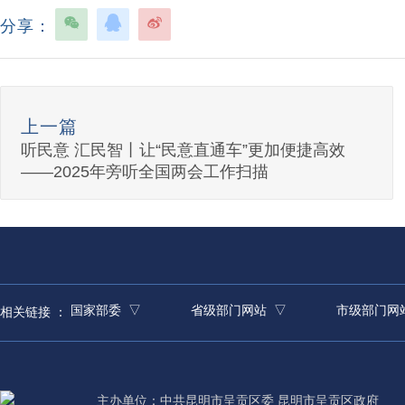
分享：
上一篇
听民意 汇民智丨让“民意直通车”更加便捷高效
——2025年旁听全国两会工作扫描
国家部委 ▽
省级部门网站 ▽
市级部门网
相关链接 ：
主办单位：中共昆明市呈贡区委 昆明市呈贡区政府