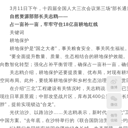
3月11日下午，十四届全国人大三次会议第三场“部长通
自然资源部部长关志鸥——
占一亩补一亩，牢牢守住18亿亩耕地红线
关键词
耕地保护
耕地保护是“国之大者”，事关粮食安全、事关民生福祉。
“要全面提升数量、质量、生态相结合的耕地保护效能。”
向数智化转型；强化占补平衡管理，确保占一亩补一亩，确
关志鸥介绍，耕地保护还要提质量、优布局，对现有耕地
空间布局。此外，要统筹耕地保护和乡村生态治理，让欣赏
微博
在介绍“三北”工程建设有关情况时，关志鸥说：“目前已完
现往日草原景观；中部攻坚战片区，库布其400公里“光伏长
脖”，提前实现锁边“合龙”。
微信
光伏治沙、以路治沙……关志鸥表示，新时代的“三北”工
领导
中国方案。“去年底，在沙特举行的《联合国防治荒漠化公约
信箱