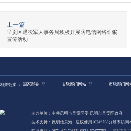
上一篇
呈贡区退役军人事务局积极开展防电信网络诈骗
宣传活动
国家部委 ▽
省级部门网站 ▽
市级部门网
相关链接 ：
主办单位：中共昆明市呈贡区委 昆明市呈贡区政府
技术支持：
昆明信息港
建议使用1024*768分辨率访问
联系电话：0871-67479355 0871-67477752
滇ICP备20