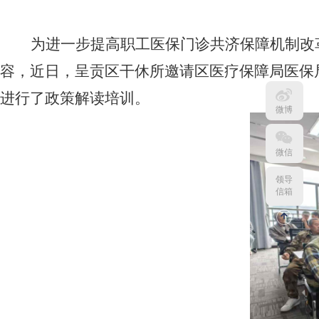
为进一步提高职工医保门诊共济保障机制改
容，
近日
，
呈贡区
干休所
邀请
区
医疗保障局
医保
进行了政策
解读培训。
微博
微信
领导
信箱