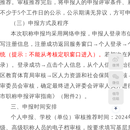
推荐。审核推荐完后，将申报人的申报评审条件、
不少于
5个工作日的公示，公示期满无异议，方可
（三）申报方式及程序
本次职称申报均采用网络申报，
申报人登录市
写注册信息，注册成功返回服务窗口→个人登录→
统（提示：不能从考核定职窗口进入）。
若初次在
录）。登录成功
→点击个人信息，从个人信息开始
微博
区教育体育局审核
→
区人力资源和社会保障局审核
微信
审委员会审核，确定最终进入评委会评审人员并进
领导
市职称申报评审指南
》
（
附件
2
）
。
信箱
三、申报时间安排
个人申报、学校（单位）
审核推荐
时间：
202
4
级、高级
职称人员的电子档审核，按要求填写基层