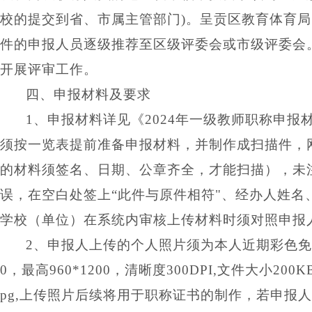
校的提交到省、市属主管部门)。呈贡区教育体育
件的申报人员逐级推荐至区级评委会
或市
级评委会
开展评审工作。
四、申报材料及要求
1、
申报材料详见《
2024年
一级教师
职称申报
须按一览表
提前准备
申报
材料，并制作成扫描件，
的材料须签名、日期、公章齐全，才能扫描），未
误，在空白处签上
“此件与原件相符"、经办人姓名
学校（单位）在系统内审核上传材料时须对照申报
2、申报人上传的个人照片须为本人近期彩色免冠
0，最高960*1200，清晰度300DPI,文件大小200KB
pg,上传照片后续将用于职称证书的制作，若申报