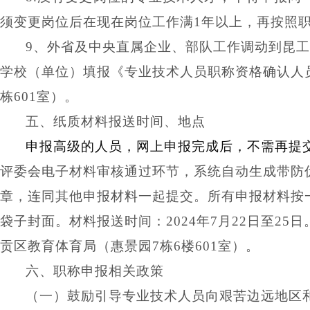
须变更岗位后在现在岗位工作满1年以上，再按照
9、外省及中央直属企业、部队工作调动到昆工
学校（单位）填报《专业技术人员职称资格确认人员
栋601室）。
五、纸质材料报送时间、地点
申报高级的人员，网
上
申报完成后，不需再提
评委会电子材料审核通过环节，系统自动生成带防
章，连同其他申报材料一起提交。所有申报材料按
袋子封面。
材料
报送时间：
202
4
年
7
月
2
2
日至
2
5
日
贡区教育体育局（
惠景园
7栋6楼601室
）。
六、职称申报相关政策
（一）鼓励引导专业技术人员向艰苦边远地区