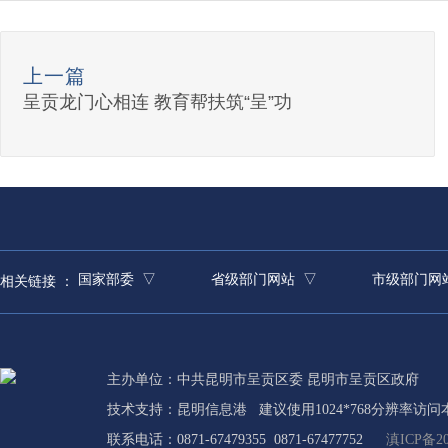
上一篇
呈贡龙门心相连 教育帮扶筑“呈”功
国家部委 ▽
省级部门网站 ▽
市级部门网
相关链接 ：
主办单位：中共昆明市呈贡区委 昆明市呈贡区政府
技术支持：
昆明信息港
建议使用1024*768分辨率访问
联系电话：0871-67479355 0871-67477752
滇ICP备20