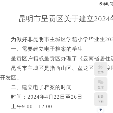
发布时间：
昆明市呈贡区关于建立
2024
为做好
非昆明市主城区学籍小学毕业生
20
一、
需要建立电子档案的学生
呈贡区户籍或呈贡区办理了
《云南省居住
昆明市主城区是指西山区、盘龙区、官渡
微博
开发区。
二、建立电子档案的时间
微信
时间：
2024
年
4月2
2
日至
2
6
日
领导
信箱
上午
9:00—12:00