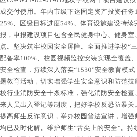
成交付使用。年内市级下达固定资产投资任务
25%
、区级目标进度
54%
。
体育设施建设持续
报，申报建设项目包含全民健身中心、健身室
点。
坚决筑牢校园安全屏障。
全面推进学校
“
配备率
100%
、
校园视频监控安装实现全覆盖
安全检查，持续
深入
落实
“1530”
安全教育模式
题教育活动，切实增强学生安全意识和防范技
校行业消防安全十条标准，强化消防安全检查
来人员出入
登记等
制度，把好学校反恐防暴关
提高师生反诈意识，
举办
校园普法宣讲，增强
均已及时化解
。
维护师生
“
舌尖上的安全
”
。
持