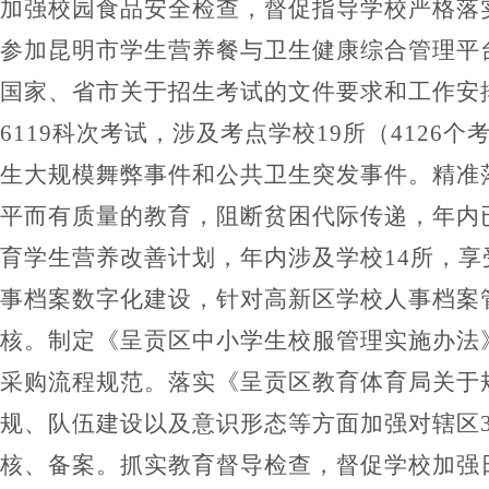
加强校园食品安全检查，督促指导学校严格落
参加昆明市学生营养餐与卫生健康综合管理平
国家、省市关于招生考试的文件要求和工作安
6119
科次考试，涉及考点学校
19
所（
4126
个
生大规模舞弊事件和公共卫生突发事件。
精准
平而有质量的教育，阻断贫困代际传递
，年内
育学生营养改善计划，
年内涉及学校
14
所，享
事档案数字化建设，针对高新区学校人事档案
核。制定《呈贡区中小学生校服管理实施办法
采购流程规范。
落实《呈贡区教育体育局关于
规、队伍建设以及意识形态等方面加强对辖区
核、备案。抓实教育督导检查，督促学校加强