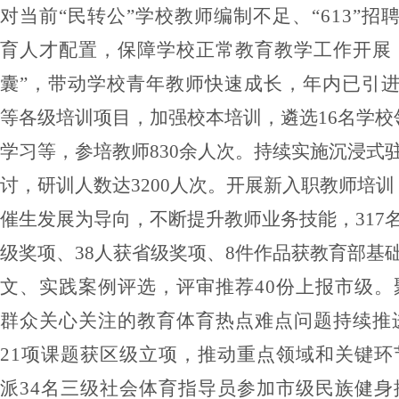
对当前
“
民转公
”
学校教师编制不足、
“613”
招
育人才配置，保障学校正常教育教学工作开展
囊
”
，带动学校青年教师快速成长，年内已引
等各级培训项目，加强校本培训，
遴选
16
名学校
学习等，参培教师
830
余人次。持续实施
沉浸式
讨，研训人数达
3200
人次。
开展
新入职教师培训
催生发展为导向，不断提升教师业务技能，
317
级奖项、
38
人获省级奖项、
8
件作品获教育部基
文、实践案例评选，评审推荐
40
份上报市级。
群众关心关注的教育体育热点难点问题持续推
21
项课题获
区级
立项，
推动重点领域和关键环
派
34
名三级社会体育指导员参加市级民族健身