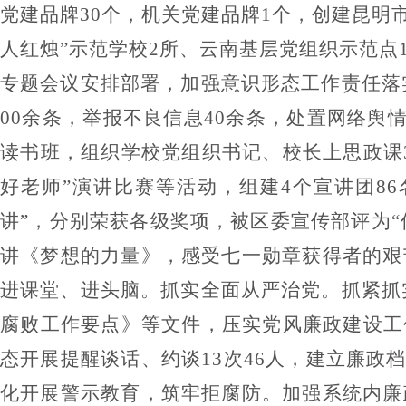
党建品牌
30
个，机关党建品牌
1
个，创建昆明
人红烛
”
示范学校
2
所、云南基层党组织示范点
专题会议安排部署，加强意识形态工作责任落
00
余条，举报不良信息
40
余条，处置网络舆
读书班，组织学校党组织书记、校长上思政课
好老师
”
演讲比赛等活动，组建
4
个宣讲团
86
讲
”
，分别荣获各级奖项，被区委宣传部评为
“
讲《梦想的力量》，感受七一勋章获得者的艰
进课堂、进头脑。抓实全面从严治党。
抓紧抓
腐败工作要点》等文件，压实党风廉政建设工
态开展提醒谈话、约谈
13
次
46
人，建立廉政
化开展警示教育，筑牢拒腐防。加强系统内廉