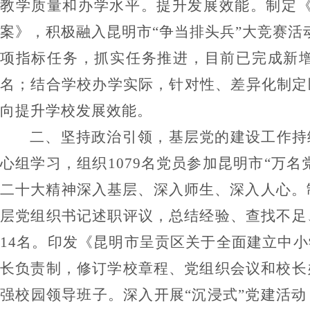
教学质量和办学水平。
提升发展效能。
制定
案》，积极融入昆明市
“
争当排头兵
”
大竞赛活
项指标任务，抓实任务推进，目前已完成
新
名；结合学校办学实际，针对性、差异化制定
向提升学校发展效能。
二、
坚持政治引领，基层党的建设工作持
心组学习，组织
1079
名党员参加昆明市
“
万名
二十大精神深入基层、深入师生、深入人心。
层党组织书记述职评议，总结经验、查找不足
14
名。印发《昆明市呈贡区关于全面建立中小
长负责制，修订学校章程、党组织会议和校长
强校园领导班子。深入开展
“
沉浸式
”
党建活动