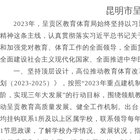
昆明市
2023
年
，呈贡区教育体育局始终坚持
以习
精神这条主线，认真贯彻落实习近平总书记关
和加强党对教育、体育工作的全面领导，全面
全面建设社会主义现代化国家、全面推进中华
一、
坚持顶层设计，高位推动教育体育改
划（
2023-2025
）》，按照
“2023
年重点建机
阶，实现三年大发展
”
的行动目标，围绕领航
动呈贡教育高质量发展。
健全工作机制。
出台
均挂钩联系
1
所及以上区属学校，联系领导每
1
节思政课，了解学校办学情况、发展状况，