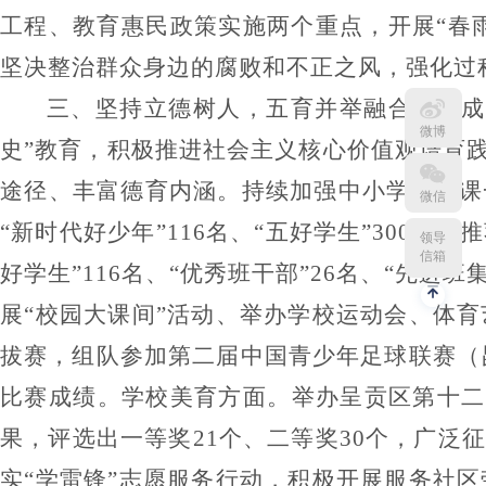
工程、教育惠民政策实施两个重点，开展
“
春
坚决整治群众身边的腐败和不正之风，强化过
三、
坚持立德树人，五育并举融合发展成
微博
史
”
教育，积极推进社会主义核心价值观培育
途径、丰富德育内涵。持续加强中小学思政课
微信
“
新时代好少年
”116
名、
“
五好学生
”
300
名，推
领导
信箱
好学生
”116
名、
“
优秀班干部
”26
名、
“
先进班
展
“
校园大课间
”
活动、举办学校运动会、体育
拔赛，组队参加第二届中国青少年足球联赛（
比赛成绩。
学校美育方面。
举办呈贡区第十二
果，评选出
一等奖
21
个、二等奖
30
个，广泛征
实
“
学雷锋
”
志愿服务行动，积极开展服务社区