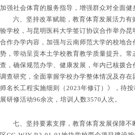
加强社会体育的服务指导，增强群众对全面健
六、
坚持改革赋能，教育体育发展活力有
验学校，与昆明医科大学签订协议合作举办昆
合作办学内容，
加强与云南师范大学的
校地合
势，
带动呈贡本土学校教育教学质量提升。
常
查，确保规范办学、健康发展
，
年内已核拨合
调查研究，全面掌握学校办学整体情况及存在
师名长工程实施细则（
2023
年修订）》，待按
展研修活动
96
余次，
培训人数3570人次
。
七、
坚持要素支撑，教育体育发展保障
不
区
CG-WJY-R2-01-01
地块学校两个项目建设按