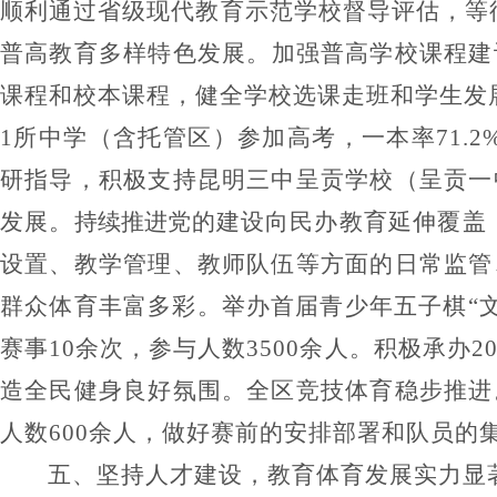
顺利通过省级现代教育示范学校督导评估，等
普高教育多样特色发展。
加强普高学校课程建
课程和校本课程，健全学校选课走班和学生发
1
所中学（含托管区）参加高考，一本率
71.2
研指导，积极支持昆明三中呈贡学校（呈贡一
发展。
持续
推进党
的建设向民办教育延伸覆盖
设置、教学管理、教师队伍等方面的日常监管
群众体育丰富多彩。
举办首届青少年五子棋
“
赛事
10
余次，参与人数
3500
余人。积极承办
2
造全民健身良好氛围。
全区竞技体育稳步推进
人数
600
余人，做好赛前的安排部署和队员的
五、
坚持人才建设，教育体育发展实力显