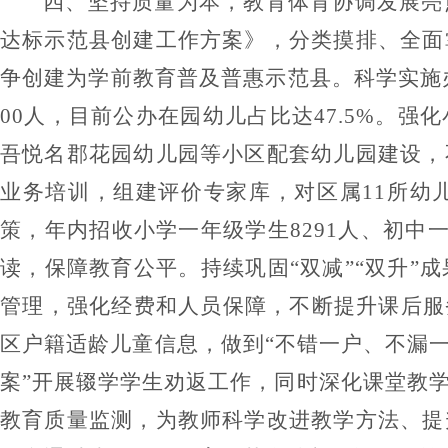
四、
坚持质量为本，教育体育协调发展亮
达标示范县创建工作方案》，分类摸排、全面
争创建为学前教育普及普惠示范县。科学实施
00
人，目前公办在园幼儿占比达
47.5%
。强化
吾悦名郡花园
幼儿园
等小区配套幼儿园建设，
业务培训，组建评价专家库，对区属
11
所幼
策，
年内招收小学一年级学生
8291
人、初中
读，保障教育公平。
持续巩固
“
双减
”“
双升
”
成
管理
，强化
经费和人员
保障
，
不断
提升课后服
区户籍适龄儿童信息，做到
“
不错一户、不漏
案
”
开展辍学学生劝返工作，同时深化课堂教
教育质量监测，为教师科学改进教学方法、提