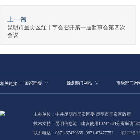
上一篇
昆明市呈贡区红十字会召开第一届监事会第四次
会议
国家部委 ▽
省级部门网站 ▽
市级部门网
相关链接 ：
主办单位：中共昆明市呈贡区委 昆明市呈贡区政府
技术支持：
昆明信息港
建议使用1024*768分辨率访问
联系电话：0871-67479355 0871-67477752
滇ICP备20