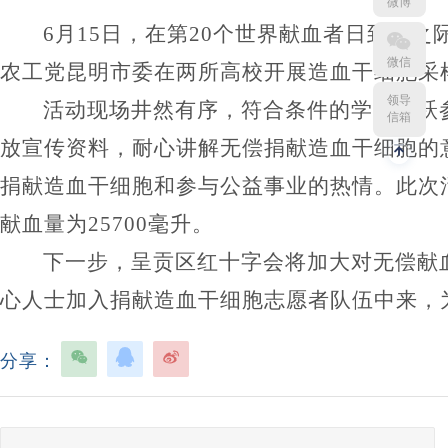
微博
6月15日，在第20个世界献血者日到来
微信
农工党昆明市委在两所高校开展造血干细胞采
领导
活动现场井然有序，符合条件的学生踊跃
信箱
放宣传资料，耐心讲解无偿捐献造血干细胞的
捐献造血干细胞和参与公益事业的热情。此次活
献血量为25700毫升。
下
一步，
呈贡区
红十字会将
加大对无偿献
心人士加入
捐献
造血干细胞志愿者队伍中来，
分享：