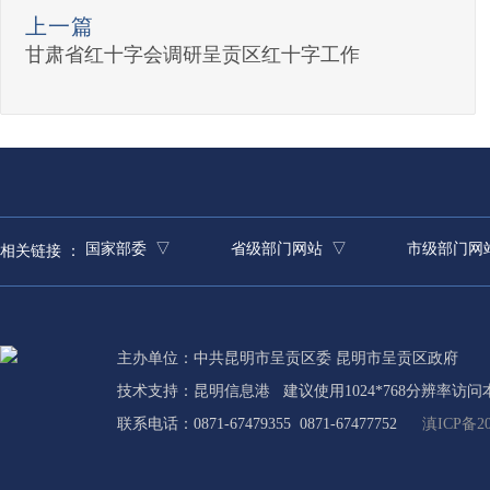
上一篇
甘肃省红十字会调研呈贡区红十字工作
国家部委 ▽
省级部门网站 ▽
市级部门网
相关链接 ：
主办单位：中共昆明市呈贡区委 昆明市呈贡区政府
技术支持：
昆明信息港
建议使用1024*768分辨率访问
联系电话：0871-67479355 0871-67477752
滇ICP备20