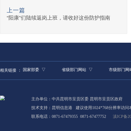
上一篇
“阳康”们陆续返岗上班，请收好这份防护指南
国家部委 ▽
省级部门网站 ▽
市级部门网
相关链接 ：
主办单位：中共昆明市呈贡区委 昆明市呈贡区政府
技术支持：
昆明信息港
建议使用1024*768分辨率访问
联系电话：0871-67479355 0871-67477752
滇ICP备20