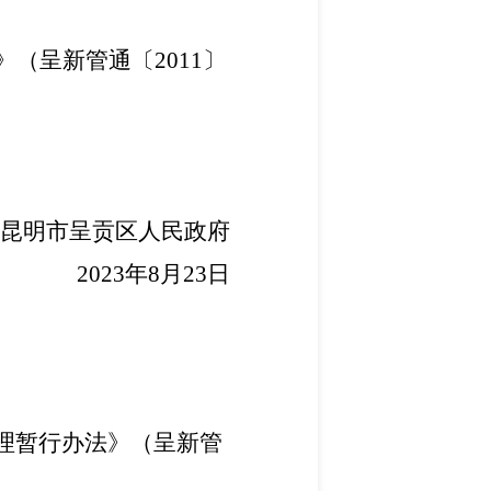
》（呈新管通〔
2011
〕
昆明市呈贡区人民政府
2023
年
8
月
23
日
理暂行办法》（呈新管